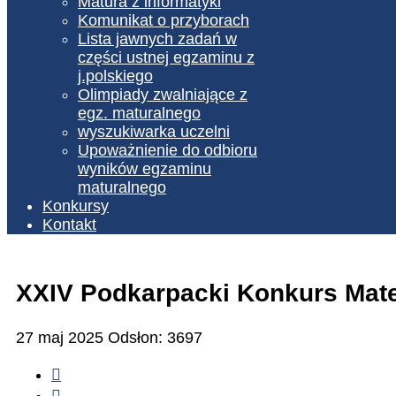
Matura z informatyki
Komunikat o przyborach
Lista jawnych zadań w
części ustnej egzaminu z
j.polskiego
Olimpiady zwalniające z
egz. maturalnego
wyszukiwarka uczelni
Upoważnienie do odbioru
wyników egzaminu
maturalnego
Konkursy
Kontakt
XXIV Podkarpacki Konkurs Matem
27 maj 2025
Odsłon: 3697