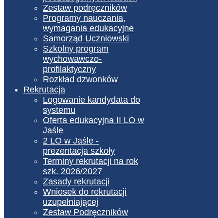
Zestaw podręczników
Programy nauczania,
wymagania edukacyjne
Samorząd Uczniowski
Szkolny program
wychowawczo-
profilaktyczny
Rozkład dzwonków
Rekrutacja
Logowanie kandydata do
systemu
Oferta edukacyjna II LO w
Jaśle
2 LO w Jaśle -
prezentacja szkoły
Terminy rekrutacji na rok
szk. 2026/2027
Zasady rekrutacji
Wniosek do rekrutacji
uzupełniającej
Zestaw Podręczników