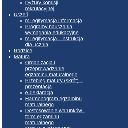
Dyżury komisji
rekrutacyjnej
Uczeń
mLegitymacja informacja
Programy nauczania,
wymagania edukacyjne
mLegitymacja - instrukcja
dla ucznia
Rodzice
Matura
Organizacja i
przeprowadzanie
egzaminu maturalnego
Przebieg matury (skrót) –
prezentacja
e-deklaracja
Harmonogram egzaminu
maturalnego
Dostosowanie warunków i
form egzaminu
maturalnego