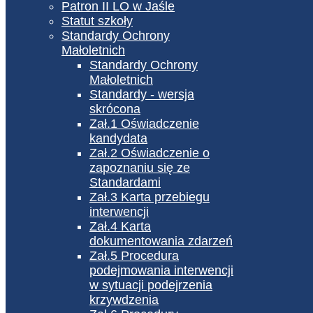
Patron II LO w Jaśle
Statut szkoły
Standardy Ochrony
Małoletnich
Standardy Ochrony
Małoletnich
Standardy - wersja
skrócona
Zał.1 Oświadczenie
kandydata
Zał.2 Oświadczenie o
zapoznaniu się ze
Standardami
Zał.3 Karta przebiegu
interwencji
Zał.4 Karta
dokumentowania zdarzeń
Zał.5 Procedura
podejmowania interwencji
w sytuacji podejrzenia
krzywdzenia