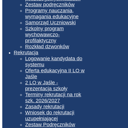
Zestaw podręczników
Programy nauczania,
wymagania edukacyjne
Samorząd Uczniowski
Szkolny program
wychowawczo-
profilaktyczny
Rozkład dzwonków
Rekrutacja
Logowanie kandydata do
systemu
Oferta edukacyjna II LO w
Jaśle
2 LO w Jaśle -
prezentacja szkoły
Terminy rekrutacji na rok
szk. 2026/2027
Zasady rekrutacji
Wniosek do rekrutacji
uzupełniającej
Zestaw Podręczników