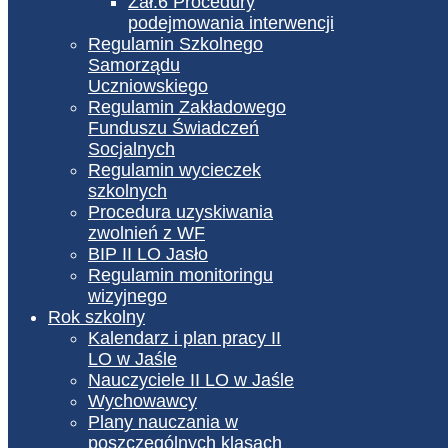
Zał.6 Procedury
podejmowania interwencji
Regulamin Szkolnego
Samorządu
Uczniowskiego
Regulamin Zakładowego
Funduszu Świadczeń
Socjalnych
Regulamin wycieczek
szkolnych
Procedura uzyskiwania
zwolnień z WF
BIP II LO Jasło
Regulamin monitoringu
wizyjnego
Rok szkolny
Kalendarz i plan pracy II
LO w Jaśle
Nauczyciele II LO w Jaśle
Wychowawcy
Plany nauczania w
poszczególnych klasach