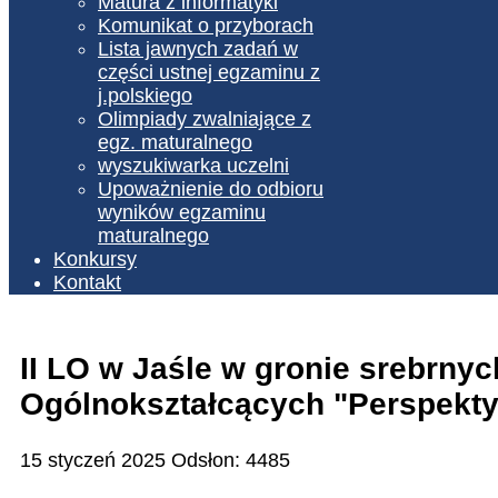
Matura z informatyki
Komunikat o przyborach
Lista jawnych zadań w
części ustnej egzaminu z
j.polskiego
Olimpiady zwalniające z
egz. maturalnego
wyszukiwarka uczelni
Upoważnienie do odbioru
wyników egzaminu
maturalnego
Konkursy
Kontakt
II LO w Jaśle w gronie srebrn
Ogólnokształcących "Perspekt
15 styczeń 2025
Odsłon: 4485