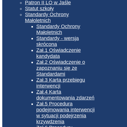
Patron II LO w Jaśle
Statut szkoły
Standardy Ochrony
Małoletnich
Standardy Ochrony
Małoletnich
Standardy - wersja
skrócona
Zał.1 Oświadczenie
kandydata
Zał.2 Oświadczenie o
zapoznaniu się ze
Standardami
Zał.3 Karta przebiegu
interwencji
Zał.4 Karta
dokumentowania zdarzeń
Zał.5 Procedura
podejmowania interwencji
w sytuacji podejrzenia
krzywdzenia