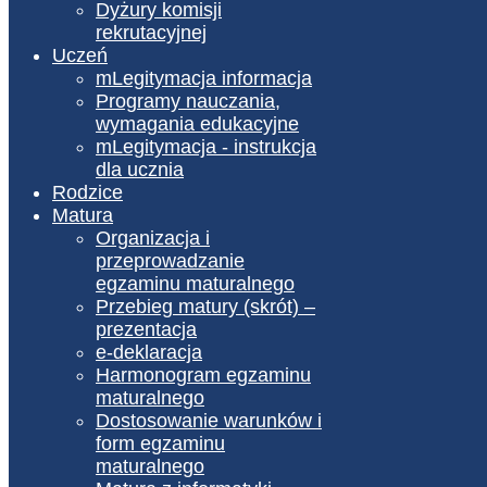
Dyżury komisji
rekrutacyjnej
Uczeń
mLegitymacja informacja
Programy nauczania,
wymagania edukacyjne
mLegitymacja - instrukcja
dla ucznia
Rodzice
Matura
Organizacja i
przeprowadzanie
egzaminu maturalnego
Przebieg matury (skrót) –
prezentacja
e-deklaracja
Harmonogram egzaminu
maturalnego
Dostosowanie warunków i
form egzaminu
maturalnego