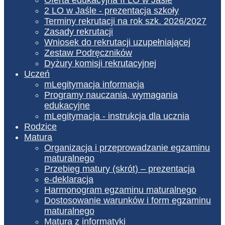
2 LO w Jaśle - prezentacja szkoły
Terminy rekrutacji na rok szk. 2026/2027
Zasady rekrutacji
Wniosek do rekrutacji uzupełniającej
Zestaw Podręczników
Dyżury komisji rekrutacyjnej
Uczeń
mLegitymacja informacja
Programy nauczania, wymagania
edukacyjne
mLegitymacja - instrukcja dla ucznia
Rodzice
Matura
Organizacja i przeprowadzanie egzaminu
maturalnego
Przebieg matury (skrót) – prezentacja
e-deklaracja
Harmonogram egzaminu maturalnego
Dostosowanie warunków i form egzaminu
maturalnego
Matura z informatyki