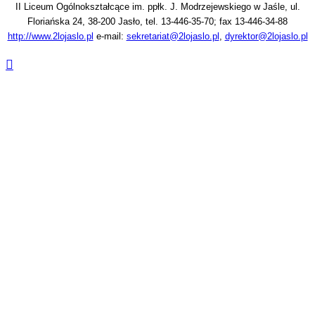
II Liceum Ogólnokształcące im. ppłk. J. Modrzejewskiego w Jaśle, ul.
Floriańska 24, 38-200 Jasło, tel. 13-446-35-70; fax 13-446-34-88
http://www.2lojaslo.pl
e-mail:
sekretariat@2lojaslo.pl
,
dyrektor@2lojaslo.pl