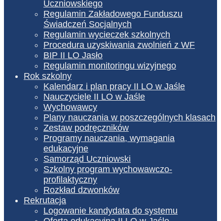
Uczniowskiego
Regulamin Zakładowego Funduszu
Świadczeń Socjalnych
Regulamin wycieczek szkolnych
Procedura uzyskiwania zwolnień z WF
BIP II LO Jasło
Regulamin monitoringu wizyjnego
Rok szkolny
Kalendarz i plan pracy II LO w Jaśle
Nauczyciele II LO w Jaśle
Wychowawcy
Plany nauczania w poszczególnych klasach
Zestaw podręczników
Programy nauczania, wymagania
edukacyjne
Samorząd Uczniowski
Szkolny program wychowawczo-
profilaktyczny
Rozkład dzwonków
Rekrutacja
Logowanie kandydata do systemu
Oferta edukacyjna II LO w Jaśle