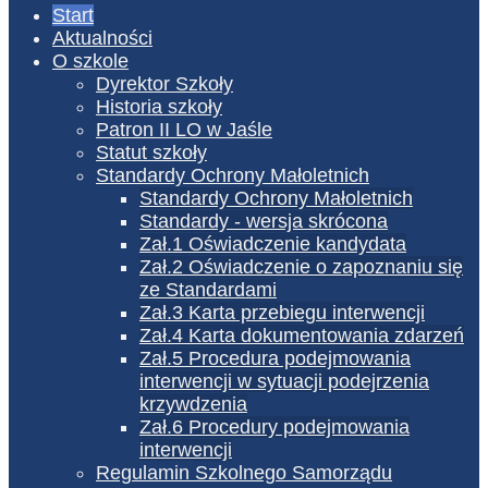
Start
Aktualności
O szkole
Dyrektor Szkoły
Historia szkoły
Patron II LO w Jaśle
Statut szkoły
Standardy Ochrony Małoletnich
Standardy Ochrony Małoletnich
Standardy - wersja skrócona
Zał.1 Oświadczenie kandydata
Zał.2 Oświadczenie o zapoznaniu się
ze Standardami
Zał.3 Karta przebiegu interwencji
Zał.4 Karta dokumentowania zdarzeń
Zał.5 Procedura podejmowania
interwencji w sytuacji podejrzenia
krzywdzenia
Zał.6 Procedury podejmowania
interwencji
Regulamin Szkolnego Samorządu