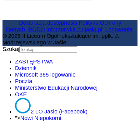
Deklaracja dostępności
Polityka Ochrony
Danych
RODO
informatyka.2lojaslo.pl
Logowanie
© 2026 II Liceum Ogólnokształcące im. ppłk. J.
Modrzejewskiego w Jaśle
Szukaj
ZASTĘPSTWA
Dziennik
Microsoft 365 logowanie
Poczta
Ministerstwo Edukacji Narodowej
OKE
2 LO Jasło (Facebook)
">
Nowi Niepokorni