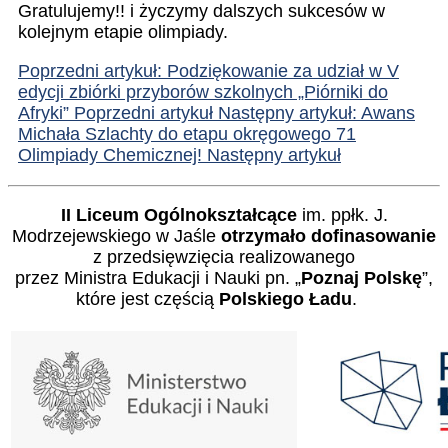
Gratulujemy!! i życzymy dalszych sukcesów w
kolejnym etapie olimpiady.
Poprzedni artykuł: Podziękowanie za udział w V
edycji zbiórki przyborów szkolnych „Piórniki do
Afryki”
Poprzedni artykuł
Następny artykuł: Awans
Michała Szlachty do etapu okręgowego 71
Olimpiady Chemicznej!
Następny artykuł
II Liceum Ogólnokształcące
im. ppłk. J.
Modrzejewskiego w Jaśle
otrzymało dofinasowanie
z przedsięwzięcia realizowanego
przez Ministra Edukacji i Nauki pn. „
Poznaj Polskę
”,
które jest częścią
Polskiego Ładu
.