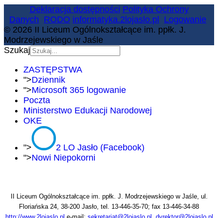
Deklaracja dostępności
Polityka Ochrony
Danych
RODO
informatyka.2lojaslo.pl
Logowanie
© 2026 II Liceum Ogólnokształcące im. ppłk. J.
Modrzejewskiego w Jaśle
Szukaj
ZASTĘPSTWA
">
Dziennik
">
Microsoft 365 logowanie
Poczta
Ministerstwo Edukacji Narodowej
OKE
">
2 LO Jasło (Facebook)
">
Nowi Niepokorni
II Liceum Ogólnokształcące im. ppłk. J. Modrzejewskiego w Jaśle, ul.
Floriańska 24, 38-200 Jasło, tel. 13-446-35-70; fax 13-446-34-88
http://www.2lojaslo.pl
e-mail:
sekretariat@2lojaslo.pl
,
dyrektor@2lojaslo.pl