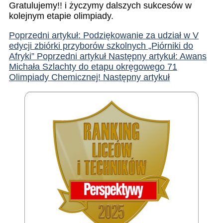
Gratulujemy!! i życzymy dalszych sukcesów w
kolejnym etapie olimpiady.
Poprzedni artykuł: Podziękowanie za udział w V
edycji zbiórki przyborów szkolnych „Piórniki do
Afryki”
Poprzedni artykuł
Następny artykuł: Awans
Michała Szlachty do etapu okręgowego 71
Olimpiady Chemicznej!
Następny artykuł