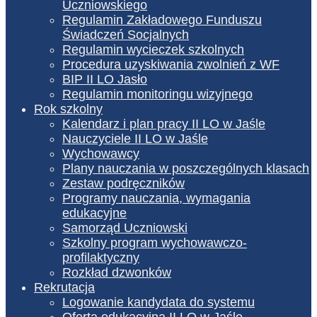
Uczniowskiego
Regulamin Zakładowego Funduszu
Świadczeń Socjalnych
Regulamin wycieczek szkolnych
Procedura uzyskiwania zwolnień z WF
BIP II LO Jasło
Regulamin monitoringu wizyjnego
Rok szkolny
Kalendarz i plan pracy II LO w Jaśle
Nauczyciele II LO w Jaśle
Wychowawcy
Plany nauczania w poszczególnych klasach
Zestaw podręczników
Programy nauczania, wymagania
edukacyjne
Samorząd Uczniowski
Szkolny program wychowawczo-
profilaktyczny
Rozkład dzwonków
Rekrutacja
Logowanie kandydata do systemu
Oferta edukacyjna II LO w Jaśle