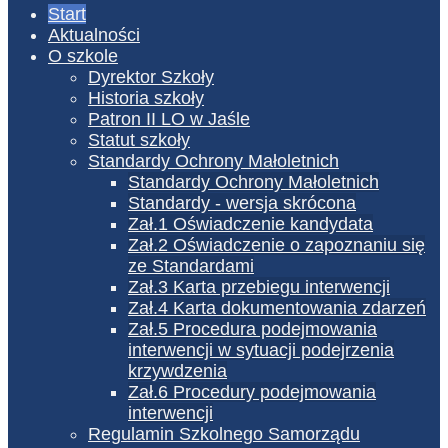
Start
Aktualności
O szkole
Dyrektor Szkoły
Historia szkoły
Patron II LO w Jaśle
Statut szkoły
Standardy Ochrony Małoletnich
Standardy Ochrony Małoletnich
Standardy - wersja skrócona
Zał.1 Oświadczenie kandydata
Zał.2 Oświadczenie o zapoznaniu się
ze Standardami
Zał.3 Karta przebiegu interwencji
Zał.4 Karta dokumentowania zdarzeń
Zał.5 Procedura podejmowania
interwencji w sytuacji podejrzenia
krzywdzenia
Zał.6 Procedury podejmowania
interwencji
Regulamin Szkolnego Samorządu