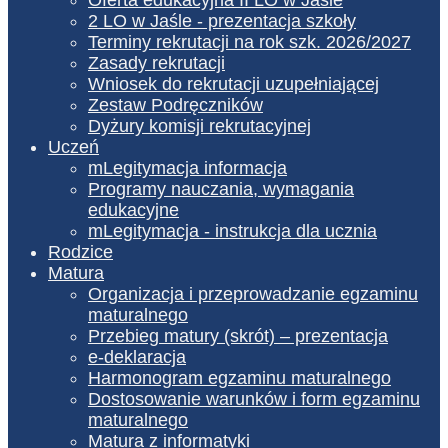
2 LO w Jaśle - prezentacja szkoły
Terminy rekrutacji na rok szk. 2026/2027
Zasady rekrutacji
Wniosek do rekrutacji uzupełniającej
Zestaw Podręczników
Dyżury komisji rekrutacyjnej
Uczeń
mLegitymacja informacja
Programy nauczania, wymagania
edukacyjne
mLegitymacja - instrukcja dla ucznia
Rodzice
Matura
Organizacja i przeprowadzanie egzaminu
maturalnego
Przebieg matury (skrót) – prezentacja
e-deklaracja
Harmonogram egzaminu maturalnego
Dostosowanie warunków i form egzaminu
maturalnego
Matura z informatyki