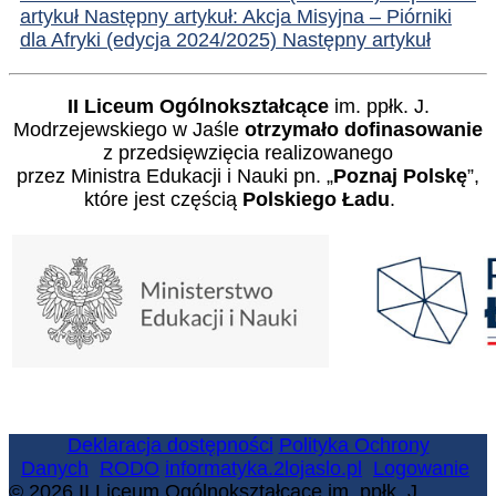
artykuł
Następny artykuł: Akcja Misyjna – Piórniki
dla Afryki (edycja 2024/2025)
Następny artykuł
II Liceum Ogólnokształcące
im. ppłk. J.
Modrzejewskiego w Jaśle
otrzymało dofinasowanie
z przedsięwzięcia realizowanego
przez Ministra Edukacji i Nauki pn. „
Poznaj Polskę
”,
które jest częścią
Polskiego Ładu
.
Deklaracja dostępności
Polityka Ochrony
Danych
RODO
informatyka.2lojaslo.pl
Logowanie
© 2026 II Liceum Ogólnokształcące im. ppłk. J.