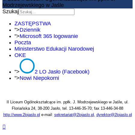
Modrzejewskiego w Jaśle
Szukaj
ZASTĘPSTWA
">
Dziennik
">
Microsoft 365 logowanie
Poczta
Ministerstwo Edukacji Narodowej
OKE
">
2 LO Jasło (Facebook)
">
Nowi Niepokorni
II Liceum Ogólnokształcące im. ppłk. J. Modrzejewskiego w Jaśle, ul.
Floriańska 24, 38-200 Jasło, tel. 13-446-35-70; fax 13-446-34-88
http://www.2lojaslo.pl
e-mail:
sekretariat@2lojaslo.pl
,
dyrektor@2lojaslo.pl