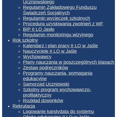
Uczniowskiego
Regulamin Zakładowego Funduszu
Świadczeń Socjalnych
Regulamin wycieczek szkolnych
Procedura uzyskiwania zwolnień z WF
BIP II LO Jasło
Regulamin monitoringu wizyjnego
Rok szkolny
Kalendarz i plan pracy II LO w Jaśle
Nauczyciele II LO w Jaśle
Wychowawcy
Plany nauczania w poszczególnych klasach
Zestaw podręczników
Programy nauczania, wymagania
edukacyjne
Samorząd Uczniowski
Szkolny program wychowawczo-
profilaktyczny
Rozkład dzwonków
Rekrutacja
Logowanie kandydata do systemu
Oferta edukacyjna II LO w Jaśle