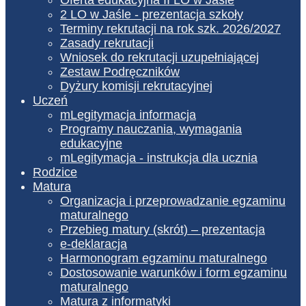
2 LO w Jaśle - prezentacja szkoły
Terminy rekrutacji na rok szk. 2026/2027
Zasady rekrutacji
Wniosek do rekrutacji uzupełniającej
Zestaw Podręczników
Dyżury komisji rekrutacyjnej
Uczeń
mLegitymacja informacja
Programy nauczania, wymagania
edukacyjne
mLegitymacja - instrukcja dla ucznia
Rodzice
Matura
Organizacja i przeprowadzanie egzaminu
maturalnego
Przebieg matury (skrót) – prezentacja
e-deklaracja
Harmonogram egzaminu maturalnego
Dostosowanie warunków i form egzaminu
maturalnego
Matura z informatyki