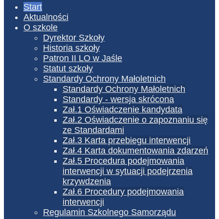
Start
Aktualności
O szkole
Dyrektor Szkoły
Historia szkoły
Patron II LO w Jaśle
Statut szkoły
Standardy Ochrony Małoletnich
Standardy Ochrony Małoletnich
Standardy - wersja skrócona
Zał.1 Oświadczenie kandydata
Zał.2 Oświadczenie o zapoznaniu się
ze Standardami
Zał.3 Karta przebiegu interwencji
Zał.4 Karta dokumentowania zdarzeń
Zał.5 Procedura podejmowania
interwencji w sytuacji podejrzenia
krzywdzenia
Zał.6 Procedury podejmowania
interwencji
Regulamin Szkolnego Samorządu