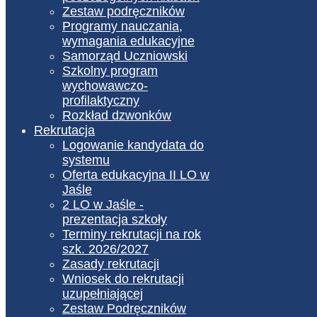
Zestaw podręczników
Programy nauczania,
wymagania edukacyjne
Samorząd Uczniowski
Szkolny program
wychowawczo-
profilaktyczny
Rozkład dzwonków
Rekrutacja
Logowanie kandydata do
systemu
Oferta edukacyjna II LO w
Jaśle
2 LO w Jaśle -
prezentacja szkoły
Terminy rekrutacji na rok
szk. 2026/2027
Zasady rekrutacji
Wniosek do rekrutacji
uzupełniającej
Zestaw Podręczników