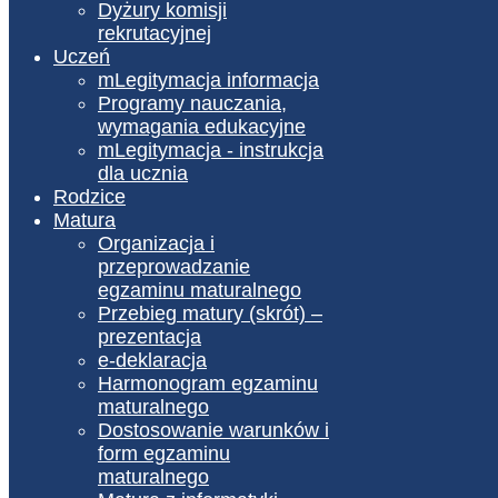
Dyżury komisji
rekrutacyjnej
Uczeń
mLegitymacja informacja
Programy nauczania,
wymagania edukacyjne
mLegitymacja - instrukcja
dla ucznia
Rodzice
Matura
Organizacja i
przeprowadzanie
egzaminu maturalnego
Przebieg matury (skrót) –
prezentacja
e-deklaracja
Harmonogram egzaminu
maturalnego
Dostosowanie warunków i
form egzaminu
maturalnego