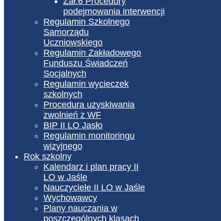
Zał.6 Procedury
podejmowania interwencji
Regulamin Szkolnego
Samorządu
Uczniowskiego
Regulamin Zakładowego
Funduszu Świadczeń
Socjalnych
Regulamin wycieczek
szkolnych
Procedura uzyskiwania
zwolnień z WF
BIP II LO Jasło
Regulamin monitoringu
wizyjnego
Rok szkolny
Kalendarz i plan pracy II
LO w Jaśle
Nauczyciele II LO w Jaśle
Wychowawcy
Plany nauczania w
poszczególnych klasach