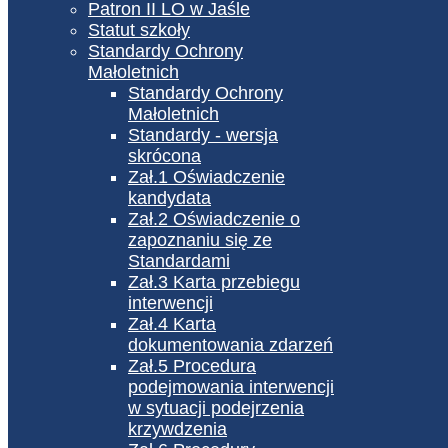
Patron II LO w Jaśle
Statut szkoły
Standardy Ochrony
Małoletnich
Standardy Ochrony
Małoletnich
Standardy - wersja
skrócona
Zał.1 Oświadczenie
kandydata
Zał.2 Oświadczenie o
zapoznaniu się ze
Standardami
Zał.3 Karta przebiegu
interwencji
Zał.4 Karta
dokumentowania zdarzeń
Zał.5 Procedura
podejmowania interwencji
w sytuacji podejrzenia
krzywdzenia