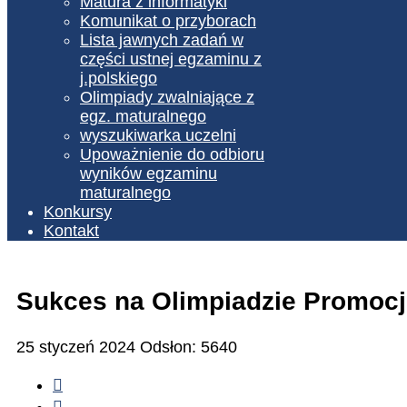
Matura z informatyki
Komunikat o przyborach
Lista jawnych zadań w
części ustnej egzaminu z
j.polskiego
Olimpiady zwalniające z
egz. maturalnego
wyszukiwarka uczelni
Upoważnienie do odbioru
wyników egzaminu
maturalnego
Konkursy
Kontakt
Sukces na Olimpiadzie Promocj
25 styczeń 2024
Odsłon: 5640