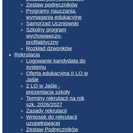
Zestaw podręczników
Programy nauczania,
wymagania edukacyjne
Samorząd Uczniowski
Szkolny program
wychowawczo-
profilaktyczny
Rozkład dzwonków
Rekrutacja
Logowanie kandydata do
systemu
Oferta edukacyjna II LO w
Jaśle
2 LO w Jaśle -
prezentacja szkoły
Terminy rekrutacji na rok
szk. 2026/2027
Zasady rekrutacji
Wniosek do rekrutacji
uzupełniającej
Zestaw Podręczników