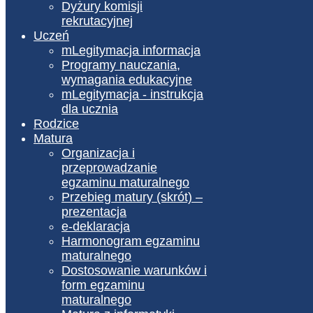
Dyżury komisji
rekrutacyjnej
Uczeń
mLegitymacja informacja
Programy nauczania,
wymagania edukacyjne
mLegitymacja - instrukcja
dla ucznia
Rodzice
Matura
Organizacja i
przeprowadzanie
egzaminu maturalnego
Przebieg matury (skrót) –
prezentacja
e-deklaracja
Harmonogram egzaminu
maturalnego
Dostosowanie warunków i
form egzaminu
maturalnego