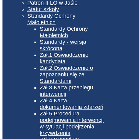
Patron II LO w Jaśle
Statut szkoły
Standardy Ochrony
Małoletnich
Standardy Ochrony
Małoletnich
Standardy - wersja
skrócona
Zał.1 Oświadczenie
kandydata
Zał.2 Oświadczenie o
zapoznaniu się ze
Standardami
Zał.3 Karta przebiegu
interwencji
Zał.4 Karta
dokumentowania zdarzeń
Zał.5 Procedura
podejmowania interwencji
w sytuacji podejrzenia
krzywdzenia