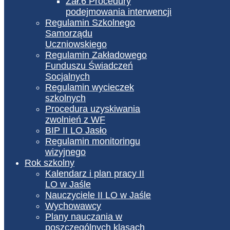
Zał.6 Procedury
podejmowania interwencji
Regulamin Szkolnego
Samorządu
Uczniowskiego
Regulamin Zakładowego
Funduszu Świadczeń
Socjalnych
Regulamin wycieczek
szkolnych
Procedura uzyskiwania
zwolnień z WF
BIP II LO Jasło
Regulamin monitoringu
wizyjnego
Rok szkolny
Kalendarz i plan pracy II
LO w Jaśle
Nauczyciele II LO w Jaśle
Wychowawcy
Plany nauczania w
poszczególnych klasach