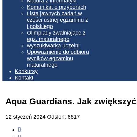
Matura z informatyki
Komunikat o przyborach
Lista jawnych zadań w
części ustnej egzaminu z
j.polskiego
Olimpiady zwalniające z
egz. maturalnego
wyszukiwarka uczelni
Upoważnienie do odbioru
wyników egzaminu
maturalnego
Konkursy
Kontakt
Aqua Guardians. Jak zwiększyć 
12 styczeń 2024
Odsłon: 6817