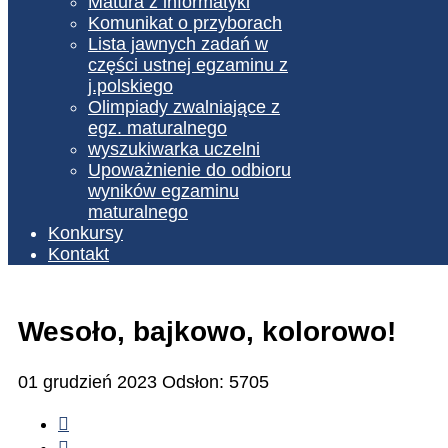
Matura z informatyki
Komunikat o przyborach
Lista jawnych zadań w
części ustnej egzaminu z
j.polskiego
Olimpiady zwalniające z
egz. maturalnego
wyszukiwarka uczelni
Upoważnienie do odbioru
wyników egzaminu
maturalnego
Konkursy
Kontakt
Wesoło, bajkowo, kolorowo!
01 grudzień 2023
Odsłon: 5705