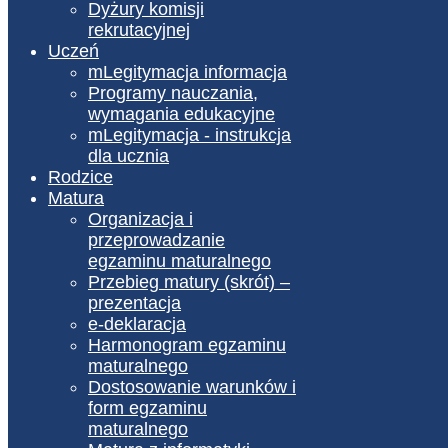
Dyżury komisji
rekrutacyjnej
Uczeń
mLegitymacja informacja
Programy nauczania,
wymagania edukacyjne
mLegitymacja - instrukcja
dla ucznia
Rodzice
Matura
Organizacja i
przeprowadzanie
egzaminu maturalnego
Przebieg matury (skrót) –
prezentacja
e-deklaracja
Harmonogram egzaminu
maturalnego
Dostosowanie warunków i
form egzaminu
maturalnego