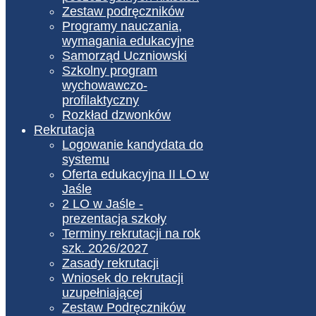
Zestaw podręczników
Programy nauczania,
wymagania edukacyjne
Samorząd Uczniowski
Szkolny program
wychowawczo-
profilaktyczny
Rozkład dzwonków
Rekrutacja
Logowanie kandydata do
systemu
Oferta edukacyjna II LO w
Jaśle
2 LO w Jaśle -
prezentacja szkoły
Terminy rekrutacji na rok
szk. 2026/2027
Zasady rekrutacji
Wniosek do rekrutacji
uzupełniającej
Zestaw Podręczników