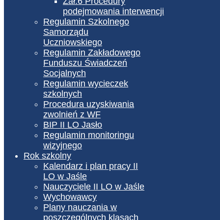
Zał.6 Procedury
podejmowania interwencji
Regulamin Szkolnego
Samorządu
Uczniowskiego
Regulamin Zakładowego
Funduszu Świadczeń
Socjalnych
Regulamin wycieczek
szkolnych
Procedura uzyskiwania
zwolnień z WF
BIP II LO Jasło
Regulamin monitoringu
wizyjnego
Rok szkolny
Kalendarz i plan pracy II
LO w Jaśle
Nauczyciele II LO w Jaśle
Wychowawcy
Plany nauczania w
poszczególnych klasach