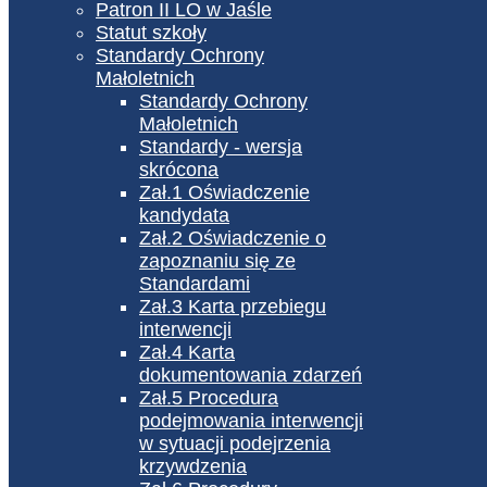
Patron II LO w Jaśle
Statut szkoły
Standardy Ochrony
Małoletnich
Standardy Ochrony
Małoletnich
Standardy - wersja
skrócona
Zał.1 Oświadczenie
kandydata
Zał.2 Oświadczenie o
zapoznaniu się ze
Standardami
Zał.3 Karta przebiegu
interwencji
Zał.4 Karta
dokumentowania zdarzeń
Zał.5 Procedura
podejmowania interwencji
w sytuacji podejrzenia
krzywdzenia