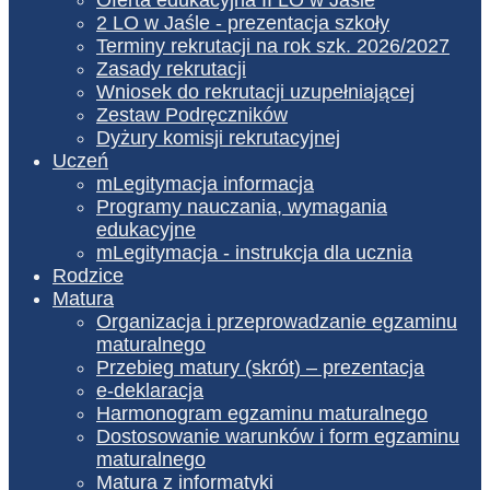
2 LO w Jaśle - prezentacja szkoły
Terminy rekrutacji na rok szk. 2026/2027
Zasady rekrutacji
Wniosek do rekrutacji uzupełniającej
Zestaw Podręczników
Dyżury komisji rekrutacyjnej
Uczeń
mLegitymacja informacja
Programy nauczania, wymagania
edukacyjne
mLegitymacja - instrukcja dla ucznia
Rodzice
Matura
Organizacja i przeprowadzanie egzaminu
maturalnego
Przebieg matury (skrót) – prezentacja
e-deklaracja
Harmonogram egzaminu maturalnego
Dostosowanie warunków i form egzaminu
maturalnego
Matura z informatyki