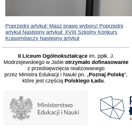
Poprzedni artykuł: Masz prawo wyboru!
Poprzedni
artykuł
Następny artykuł: XVIII Szkolny Konkurs
Krasomówczy
Następny artykuł
II Liceum Ogólnokształcące
im. ppłk. J.
Modrzejewskiego w Jaśle
otrzymało dofinasowanie
z przedsięwzięcia realizowanego
przez Ministra Edukacji i Nauki pn. „
Poznaj Polskę
”,
które jest częścią
Polskiego Ładu
.