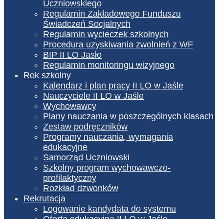
Uczniowskiego
Regulamin Zakładowego Funduszu
Świadczeń Socjalnych
Regulamin wycieczek szkolnych
Procedura uzyskiwania zwolnień z WF
BIP II LO Jasło
Regulamin monitoringu wizyjnego
Rok szkolny
Kalendarz i plan pracy II LO w Jaśle
Nauczyciele II LO w Jaśle
Wychowawcy
Plany nauczania w poszczególnych klasach
Zestaw podręczników
Programy nauczania, wymagania
edukacyjne
Samorząd Uczniowski
Szkolny program wychowawczo-
profilaktyczny
Rozkład dzwonków
Rekrutacja
Logowanie kandydata do systemu
Oferta edukacyjna II LO w Jaśle