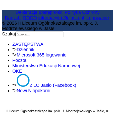
Deklaracja dostępności
Polityka Ochrony
Danych
RODO
informatyka.2lojaslo.pl
Logowanie
© 2026 II Liceum Ogólnokształcące im. ppłk. J.
Modrzejewskiego w Jaśle
Szukaj
ZASTĘPSTWA
">
Dziennik
">
Microsoft 365 logowanie
Poczta
Ministerstwo Edukacji Narodowej
OKE
">
2 LO Jasło (Facebook)
">
Nowi Niepokorni
II Liceum Ogólnokształcące im. ppłk. J. Modrzejewskiego w Jaśle, ul.