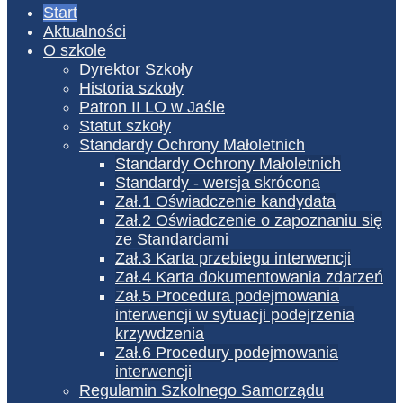
Start
Aktualności
O szkole
Dyrektor Szkoły
Historia szkoły
Patron II LO w Jaśle
Statut szkoły
Standardy Ochrony Małoletnich
Standardy Ochrony Małoletnich
Standardy - wersja skrócona
Zał.1 Oświadczenie kandydata
Zał.2 Oświadczenie o zapoznaniu się
ze Standardami
Zał.3 Karta przebiegu interwencji
Zał.4 Karta dokumentowania zdarzeń
Zał.5 Procedura podejmowania
interwencji w sytuacji podejrzenia
krzywdzenia
Zał.6 Procedury podejmowania
interwencji
Regulamin Szkolnego Samorządu