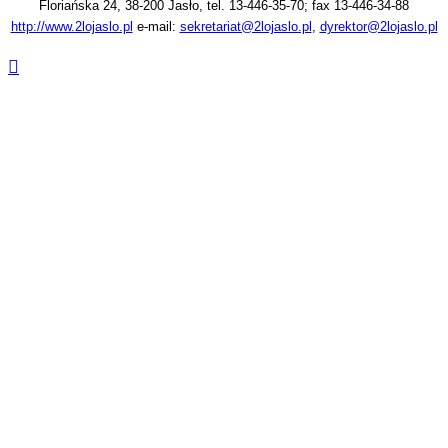
Floriańska 24, 38-200 Jasło, tel. 13-446-35-70; fax 13-446-34-88
http://www.2lojaslo.pl
e-mail:
sekretariat@2lojaslo.pl
,
dyrektor@2lojaslo.pl